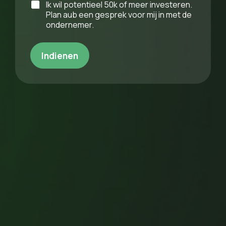
Ik wil potentieel 50k of meer investeren.
p
Plan aub een gesprek voor mij in met de
r
ondernemer.
e
k
i
Indienen
n
p
l
a
n
n
e
n
N
a
a
m