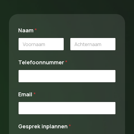
Naam
*
First
Last
Telefoonnummer
*
Email
*
G
Gesprek inplannen
*
e
s