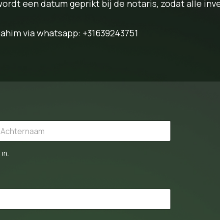
 wordt een datum geprikt bij de notaris, zodat alle 
Rahim via whatsapp: +31639243751
st
in.