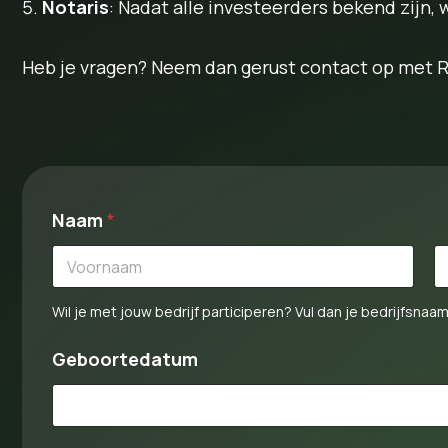
Notaris
: Nadat alle investeerders bekend zijn,
Heb je vragen? Neem dan gerust contact op met 
*
Naam
*
b
e
v
e
First
La
s
Wil je met jouw bedrijf participeren? Vul dan je bedrijfsnaam 
t
i
g
Geboortedatum
N
a
a
m