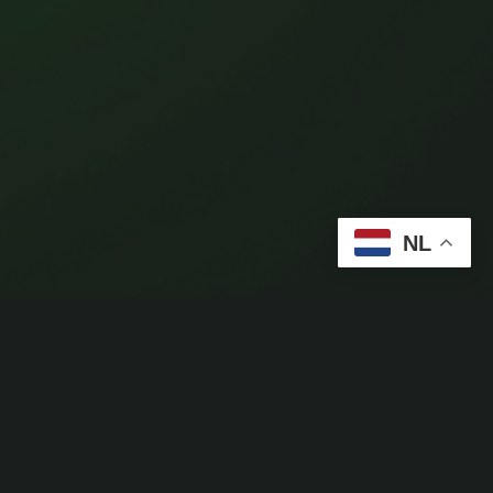
NL
l media
din